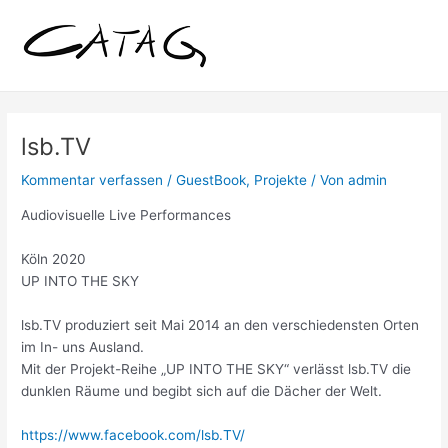
Zum
Post
Inhalt
navigation
springen
lsb.TV
Kommentar verfassen
/
GuestBook
,
Projekte
/ Von
admin
Audiovisuelle Live Performances
Köln 2020
UP INTO THE SKY
lsb.TV produziert seit Mai 2014 an den verschiedensten Orten
im In- uns Ausland.
Mit der Projekt-Reihe „UP INTO THE SKY“ verlässt lsb.TV die
dunklen Räume und begibt sich auf die Dächer der Welt.
https://www.facebook.com/lsb.TV/